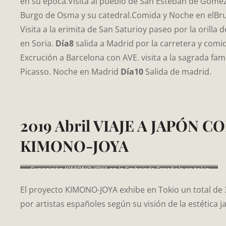
en su época.Visita al pueblo de San Esteban de Gomez,l
Burgo de Osma y su catedral.Comida y Noche en elB
Visita a la erimita de San Saturioy paseo por la orilla 
en Soria.
Día8
salida a Madrid por la carretera y com
Excrución a Barcelona con AVE. visita a la sagrada fam
Picasso. Noche en Madrid
Día10
Salida de madrid.
2019 Abril VIAJE A JAPÓN 
KIMONO-JOYA
Exposición KIMONO-JOYA en la Embajada Española en tokio
El proyecto KIMONO-JOYA exhibe en Tokio un total de
por artistas españoles según su visión de la estética 