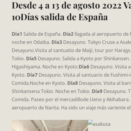
Desde 4 a 13 de agosto 2022 V
10Días salida de España
Día1
Salida de España.
Día2
llagada al aeropuerto de 
noche en Odaiba.
Día3
Desayuno. Tokyo Cruse a Asaku
Desayuno.Visita al santuatio de Maiji, tour por Harajy
Tokio.
Día5
Desayuno. Salida a Kyoto por Shinkansen. 
Higashiyama. Noche en Kyoto.
Día6
Desayuno. Visita a
Kyoto.
Día7
Desayuno. Visita al santuario de Fushimi-in
Comida.Noche en Kyoto.
Día8
Desayuno. Visita al bar
Shinkansena Tokio. Noche en Tokio.
Día9
Desayuno. To
Comida. Paseo por el mercadillode Ueno y Akihabara.
aeropuerto de Narita. Ha sido un viaje más variente e