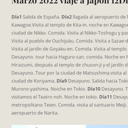
Marzo 2022 viaje a Japón 12
Día1
Salida de España.
Día2
llagada al aeropuerto de 
Kawagoe.Visita al templo de Kita-in. noche en Kawago
ciudad de Nikko. Comida. Visita al Nikko-Toshogu y pa
Visita al pueblo de Ouchijuku. Comida. Visita a Saza
Visita al jardín de Goyaku-en. Comida. Visita al tem
Desayuno. tour hacia Haguro-san. comida. Noche en 
Hiraizumi, después al templo de chuson-ji y el jardí
Desayuno. Tour por la ciudad de Matsushima.visita al 
ciudad de Koriyama.
Día9
Desayuno. Salida hacia Tokio
Murono-yashima. Noiche en Tokio.
Día10
Desayuno. To
visitamos el Teatro noh. Noche en tokio.
Día11
Desayun
metropolitano Teien. Comida. visita al santuario Meiji
aeropuerto de Narita.