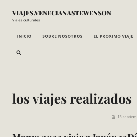
Saltar
VIAJES.VENECIANASTEWENSON
al
Viajes culturales
contenido
INICIO
SOBRE NOSOTROS
EL PROXIMO VIAJE
BUSCAR
Superposición
del
sitio
los viajes realizados
Por
13 septiem
viajes.veneci