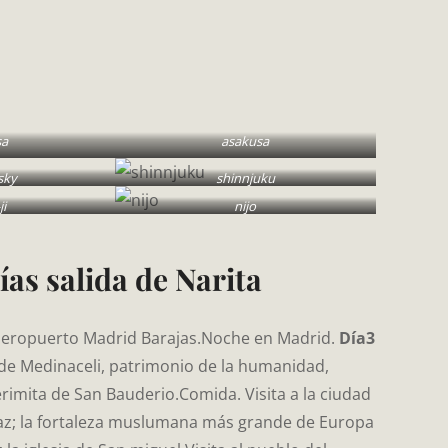
sa
asakusa
sky
shinnjuku
ji
nijo
as salida de Narita
 aeropuerto Madrid Barajas.Noche en Madrid.
Día3
 de Medinaceli, patrimonio de la humanidad,
 erimita de San Bauderio.Comida. Visita a la ciudad
maz; la fortaleza muslumana más grande de Europa