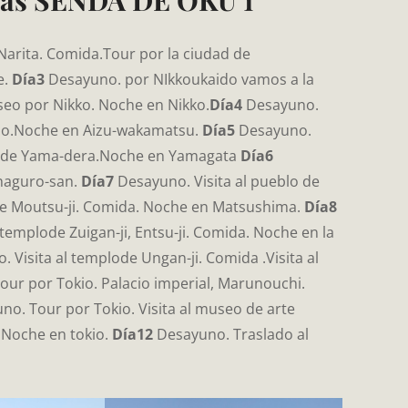
Días SENDA DE OKU 1
Narita. Comida.Tour por la ciudad de
e.
Día3
Desayuno. por NIkkoukaido vamos a la
seo por Nikko. Noche en Nikko.
Día4
Desayuno.
e-do.Noche en Aizu-wakamatsu.
Día5
Desayuno.
plo de Yama-dera.Noche en Yamagata
Día6
haguro-san.
Día7
Desayuno. Visita al pueblo de
n de Moutsu-ji. Comida. Noche en Matsushima.
Día8
templode Zuigan-ji, Entsu-ji. Comida. Noche en la
. Visita al templode Ungan-ji. Comida .Visita al
ur por Tokio. Palacio imperial, Marunouchi.
o. Tour por Tokio. Visita al museo de arte
. Noche en tokio.
Día12
Desayuno. Traslado al