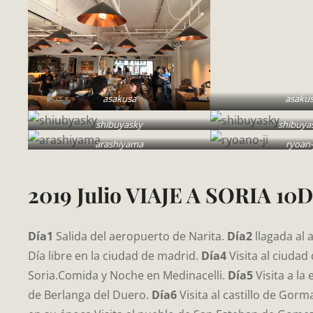
asakusa
asaku
shibuyasky
shibuya
arashiyama
ryoan-
2019 Julio VIAJE A SORIA 10Dí
Día1
Salida del aeropuerto de Narita.
Día2
llagada al
Día libre en la ciudad de madrid.
Día4
Visita al ciudad
Soria.Comida y Noche en Medinacelli.
Día5
Visita a la
de Berlanga del Duero.
Día6
Visita al castillo de Gor